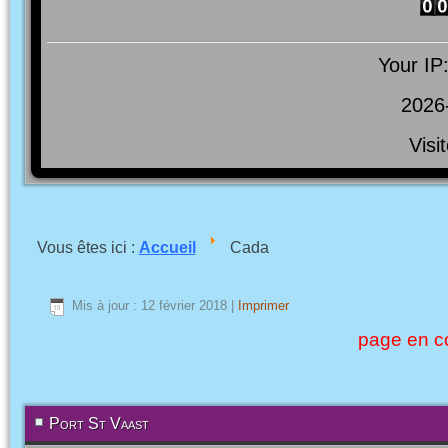
Your IP
2026
Visi
Vous êtes ici :
Accueil
Cada
Mis à jour : 12 février 2018
|
Imprimer
page en co
Port St Vaast